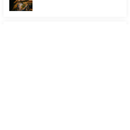
Papantla
Zozocolco de Hidalgo
© Copyright
Secretaría de Turismo de Veracruz
. Todos los
derechos reservados