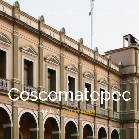
Inicio
Sede
Convocatoria
Votar
Coscomatepec
Inicio
Coscomatepec